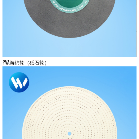
PVA海绵轮（砥石轮）