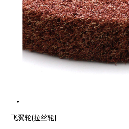
飞翼轮(拉丝轮)